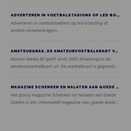
wagen met led-schermen aan weerszijden. Zo bereikt u
uw doelgroep aan twee kanten tijdens een rijdende
ADVERTEREN IN VOETBALSTADIONS OP LED BOARDING OF ANDERE RECLAMEDRAGERS
campagne.
Adverteren in voetbalstadions op led-boarding of
andere reclamedragers.
AMATEURGRAS, DE AMATEURVOETBALKRANT VAN DE PROVINCIE GRONINGEN, DRENTHE EN FRIESLAND
Martini Media BV geeft sinds 2005 Amateurgras de
amateurvoetbalkrant uit. De voetbalkrant is gegroeid
naar de grootste onafhankelijke amateurvoetbalkrant
van het noorden.
MAGAZINE SCHENKEN EN NALATEN AAN GOEDE DOELEN
Het glossy magazine Schenken en Nalaten aan Goede
Doelen is een informatief magazine over goede doelen
in Nederland. Het verschijnt tweemaal per jaar en
wordt in een oplage van 15.500 exemplaren als
kosteloos leestafelexemplaar verspreid onder