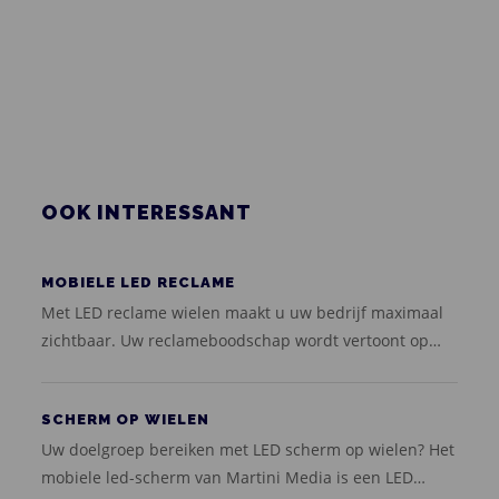
OOK INTERESSANT
MOBIELE LED RECLAME
Met LED reclame wielen maakt u uw bedrijf maximaal
zichtbaar. Uw reclameboodschap wordt vertoont op
het dubbelzijdig led-scherm van een rondrijdende
auto. Op deze wagen is de advertentie is aan twee
SCHERM OP WIELEN
zijden zichtbaar op een led-scherm van 3,5 meter
Uw doelgroep bereiken met LED scherm op wielen? Het
breed en 2 meter hoog.
mobiele led-scherm van Martini Media is een LED