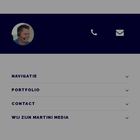
notariskantoren, levensexecuteurs,
nalatenschapscoaches, golfbanen, Lionsclubs en onder
serviceflats en woonzorgcentra voor ouderen in heel
Nederland. Daarnaast ontvangen Nederlandse aula's
en crematoria een aantal exemplaren. Ook charity
Managers van de Rabobank ontvangen het magazine
ten behoeve van major donors.
NAVIGATIE
PORTFOLIO
CONTACT
WIJ ZIJN MARTINI MEDIA