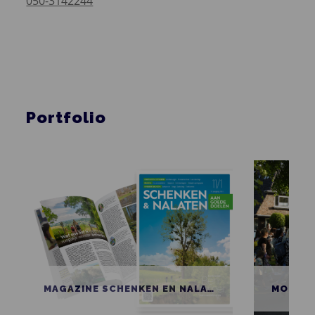
050-3142244
Portfolio
MAGAZINE SCHENKEN EN NALATEN AAN GOEDE DOELEN
MOBIEL