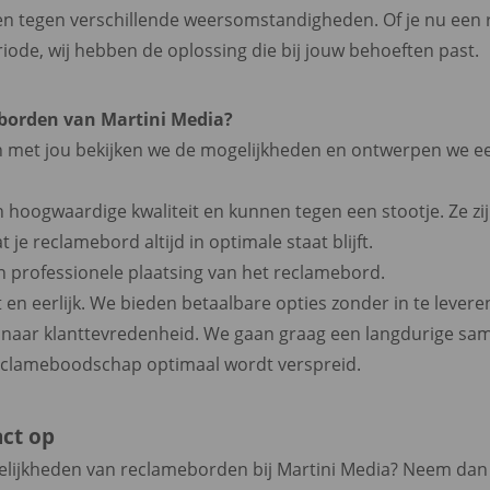
nen tegen verschillende weersomstandigheden. Of je nu een r
iode, wij hebben de oplossing die bij jouw behoeften past.
borden van Martini Media?
 met jou bekijken we de mogelijkheden en ontwerpen we ee
 hoogwaardige kwaliteit en kunnen tegen een stootje. Ze zi
e reclamebord altijd in optimale staat blijft.
n professionele plaatsing van het reclamebord.
 en eerlijk. We bieden betaalbare opties zonder in te leveren
e naar klanttevredenheid. We gaan graag een langdurige s
reclameboodschap optimaal wordt verspreid.
ct op
elijkheden van reclameborden bij Martini Media? Neem da