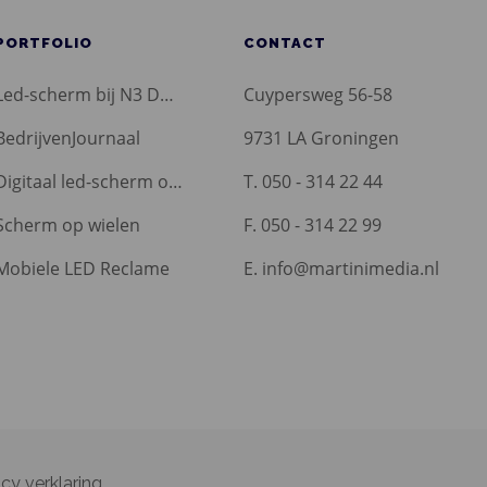
PORTFOLIO
CONTACT
Led-scherm bij N3 Dordrecht
Cuypersweg 56-58
BedrijvenJournaal
9731 LA Groningen
Digitaal led-scherm op IICH
T. 050 - 314 22 44
Scherm op wielen
F. 050 - 314 22 99
Mobiele LED Reclame
E. info@martinimedia.nl
acy verklaring