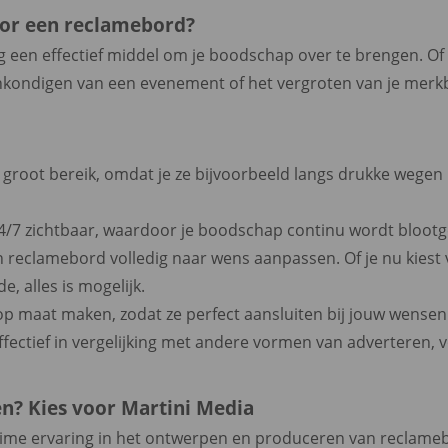
oor een reclamebord?
g een effectief middel om je boodschap over te brengen. O
ankondigen van een evenement of het vergroten van je mer
oot bereik, omdat je ze bijvoorbeeld langs drukke wegen 
4/7 zichtbaar, waardoor je boodschap continu wordt blootge
 reclamebord volledig naar wens aanpassen. Of je nu kiest
e, alles is mogelijk.
 maat maken, zodat ze perfect aansluiten bij jouw wensen e
ectief in vergelijking met andere vormen van adverteren, v
? Kies voor Martini Media
uime ervaring in het ontwerpen en produceren van reclam