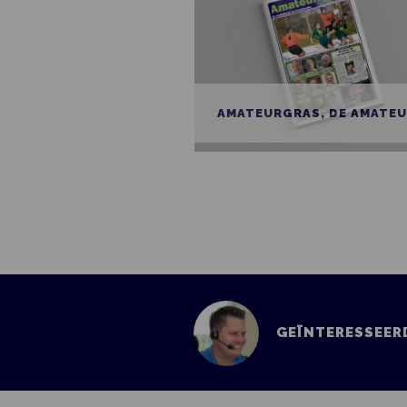
AMATEURGRAS, DE AMATEURVOETBALKRANT VAN DE PROVINCIE GRONINGEN, DRENTHE EN FRIESLAND
DIGITARIAAT MAGAZINE
GEÏNTERESSEERD