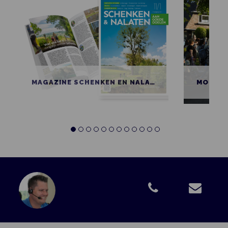
MAGAZINE SCHENKEN EN NALATEN AAN GOEDE DOELEN
MOBIEL