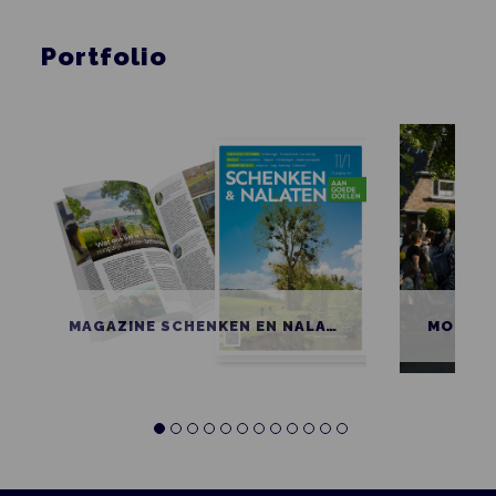
Portfolio
MAGAZINE SCHENKEN EN NALATEN AAN GOEDE DOELEN
MOBIEL